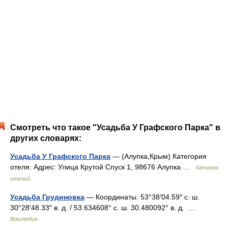
Смотреть что такое "Усадьба У Графского Парка" в
других словарях:
Усадьба У Графского Парка
— (Алупка,Крым) Категория
отеля: Адрес: Улица Крутой Спуск 1, 98676 Алупка …
Каталог
отелей
Усадьба Грудиновка
— Координаты: 53°38′04.59″ с. ш.
30°28′48.33″ в. д. / 53.634608° с. ш. 30.480092° в. д. …
Википедия