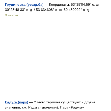
Грудиновка (усадьба)
— Координаты: 53°38′04.59″ с. ш.
30°28′48.33″ в. д. / 53.634608° с. ш. 30.480092° в. д. …
Википедия
Радуга (парк)
— У этого термина существуют и другие
значения, см. Радуга (значения). Парк «Радуга»