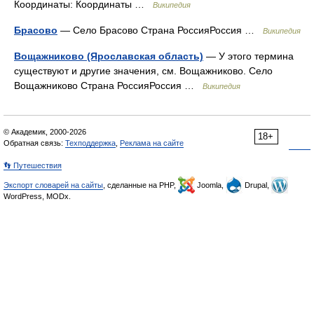
Координаты: Координаты …
Википедия
Брасово
— Село Брасово Страна РоссияРоссия …
Википедия
Вощажниково (Ярославская область)
— У этого термина
существуют и другие значения, см. Вощажниково. Село
Вощажниково Страна РоссияРоссия …
Википедия
© Академик, 2000-2026
18+
Обратная связь:
Техподдержка
,
Реклама на сайте
👣 Путешествия
Экспорт словарей на сайты
, сделанные на PHP,
Joomla,
Drupal,
WordPress, MODx.